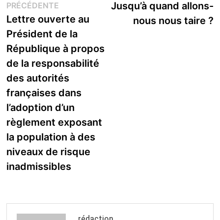
Publication
s
Jusqu’à quand allons-
PRÉCÉDENTE
de
précédente :
Lettre ouverte au
nous nous taire ?
l’article
Président de la
République à propos
de la responsabilité
des autorités
françaises dans
l’adoption d’un
règlement exposant
la population à des
niveaux de risque
inadmissibles
rédaction