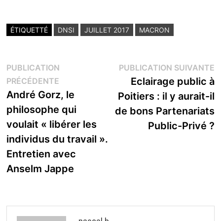
ÉTIQUETTÉ
DNSI
JUILLET 2017
MACRON
Navigation
P
PUBLICATION
PUBLICATION SUIVANTE
Publication
s
Eclairage public à
PRÉCÉDENTE
de
précédente :
André Gorz, le
Poitiers : il y aurait-il
l’article
philosophe qui
de bons Partenariats
voulait « libérer les
Public-Privé ?
individus du travail ».
Entretien avec
Anselm Jappe