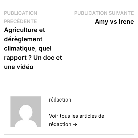
Navigation
P
PUBLICATION
PUBLICATION SUIVANTE
Publication
s
Amy vs Irene
PRÉCÉDENTE
de
précédente :
Agriculture et
l’article
dérèglement
climatique, quel
rapport ? Un doc et
une vidéo
rédaction
Voir tous les articles de
rédaction →