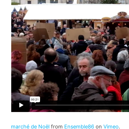
marché de Noël
from
Ensemble86
on
Vimeo
.