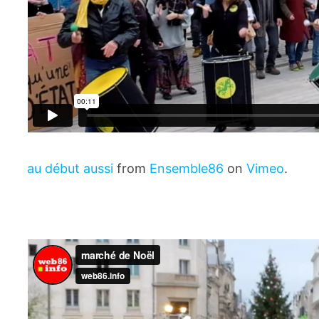
au début aussi
from
Ensemble86
on
Vimeo
.