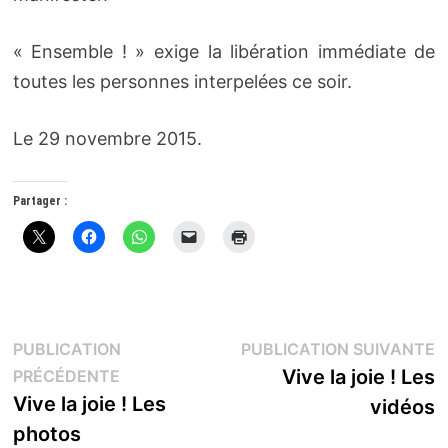
« Ensemble ! » exige la libération immédiate de
toutes les personnes interpelées ce soir.
Le 29 novembre 2015.
Partager :
Navigation
P
PUBLICATION
PUBLICATION SUIVANTE
Publication
s
Vive la joie ! Les
PRÉCÉDENTE
de
précédente :
Vive la joie ! Les
vidéos
l’article
photos