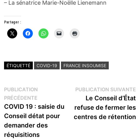
– La sénatrice Marie-Noëlle Lienemann
Partager :
ÉTIQUETTÉ
COVID-19
FRANCE INSOUMISE
Navigation
P
PUBLICATION
PUBLICATION SUIVANTE
Publication
s
Le Conseil d’État
PRÉCÉDENTE
de
précédente :
COVID 19 : saisie du
refuse de fermer les
l’article
Conseil détat pour
centres de rétention
demander des
réquisitions