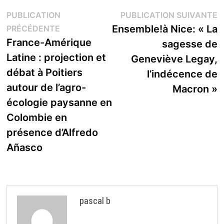
Navigation
P
PUBLICATION
PUBLICATION SUIVANTE
Publication
s
Ensemble!à Nice: « La
PRÉCÉDENTE
de
précédente :
France-Amérique
sagesse de
l’article
Latine : projection et
Geneviève Legay,
débat à Poitiers
l’indécence de
autour de l’agro-
Macron »
écologie paysanne en
Colombie en
présence d’Alfredo
Añasco
pascal b