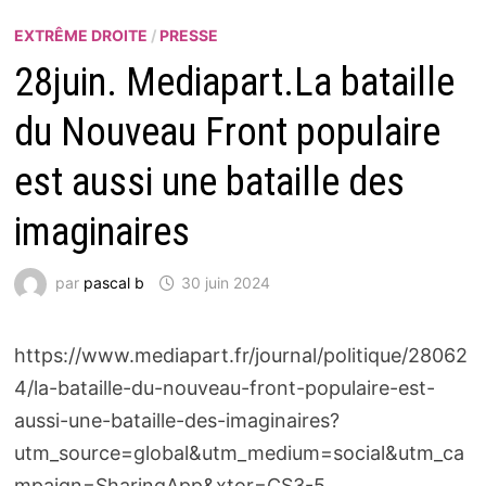
EXTRÊME DROITE
/
PRESSE
28juin. Mediapart.La bataille
du Nouveau Front populaire
est aussi une bataille des
imaginaires
par
pascal b
30 juin 2024
https://www.mediapart.fr/journal/politique/28062
4/la-bataille-du-nouveau-front-populaire-est-
aussi-une-bataille-des-imaginaires?
utm_source=global&utm_medium=social&utm_ca
mpaign=SharingApp&xtor=CS3-5