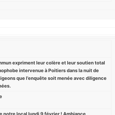
mmun expriment leur colère et leur soutien total
omophobe intervenue à Poitiers dans la nuit de
 exigeons que l’enquête soit menée avec diligence
nées.
e
e notre local lundi 9 février ! Ambiance