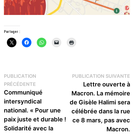
Partager :
Navigation
P
PUBLICATION
PUBLICATION SUIVANTE
Publication
s
Lettre ouverte à
PRÉCÉDENTE
de
précédente :
Communiqué
Macron. La mémoire
l’article
intersyndical
de Gisèle Halimi sera
national. « Pour une
célébrée dans la rue
paix juste et durable !
ce 8 mars, pas avec
Solidarité avec la
Macron.