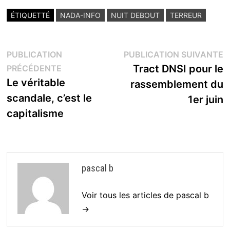
ÉTIQUETTÉ
NADA-INFO
NUIT DEBOUT
TERREUR
Navigation
P
PUBLICATION
PUBLICATION SUIVANTE
Publication
s
Tract DNSI pour le
PRÉCÉDENTE
de
précédente :
Le véritable
rassemblement du
l’article
scandale, c’est le
1er juin
capitalisme
pascal b
Voir tous les articles de pascal b
→