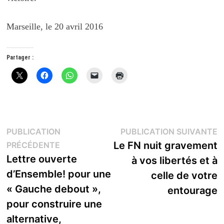
Marseille, le 20 avril 2016
Partager :
Navigation
P
PUBLICATION
PUBLICATION SUIVANTE
Publication
s
Le FN nuit gravement
PRÉCÉDENTE
de
précédente :
Lettre ouverte
à vos libertés et à
l’article
d’Ensemble! pour une
celle de votre
« Gauche debout »,
entourage
pour construire une
alternative,