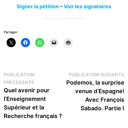
Signer la pétition
–
Voir les signataires
Partager :
Navigation
P
PUBLICATION
PUBLICATION SUIVANTE
Publication
s
Podemos, la surprise
PRÉCÉDENTE
de
précédente :
Quel avenir pour
venue d’Espagne!
l’article
l’Enseignement
Avec François
Supérieur et la
Sabado. Partie I
Recherche français ?