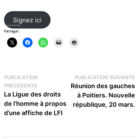
Signez ici
Partager :
Navigation
P
PUBLICATION
PUBLICATION SUIVANTE
Publication
s
Réunion des gauches
PRÉCÉDENTE
de
précédente :
La Ligue des droits
à Poitiers. Nouvelle
l’article
de l’homme à propos
république, 20 mars.
d’une affiche de LFI