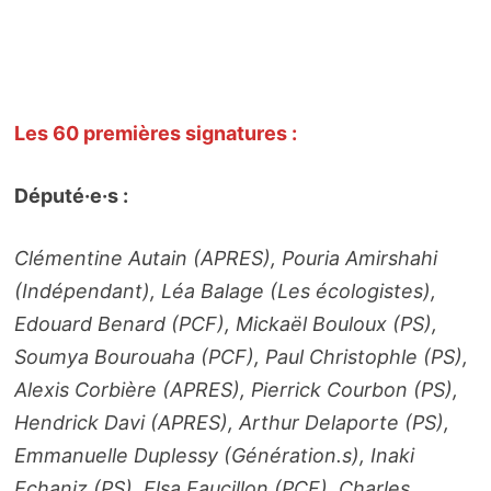
Les 60 premières signatures :
Député·e·s :
Clémentine Autain (APRES), Pouria Amirshahi
(Indépendant), Léa Balage (Les écologistes),
Edouard Benard (PCF), Mickaël Bouloux (PS),
Soumya Bourouaha (PCF), Paul Christophle (PS),
Alexis Corbière (APRES), Pierrick Courbon (PS),
Hendrick Davi (APRES), Arthur Delaporte (PS),
Emmanuelle Duplessy (Génération.s), Inaki
Echaniz (PS), Elsa Faucillon (PCF), Charles