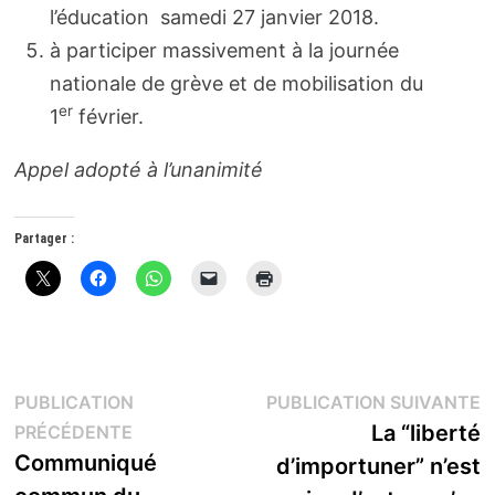
l’éducation samedi 27 janvier 2018.
à participer massivement à la journée
nationale de grève et de mobilisation du
er
1
février.
Appel adopté à l’unanimité
Partager :
Navigation
P
PUBLICATION
PUBLICATION SUIVANTE
Publication
s
La “liberté
PRÉCÉDENTE
de
précédente :
Communiqué
d’importuner” n’est
l’article