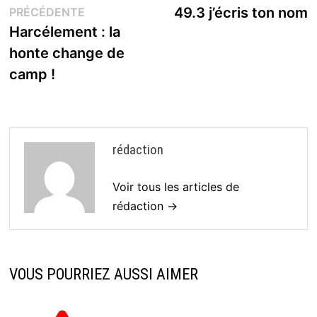
Publication
s
49.3 j’écris ton nom
PRÉCÉDENTE
de
précédente :
Harcélement : la
l’article
honte change de
camp !
rédaction
Voir tous les articles de
rédaction →
VOUS POURRIEZ AUSSI AIMER