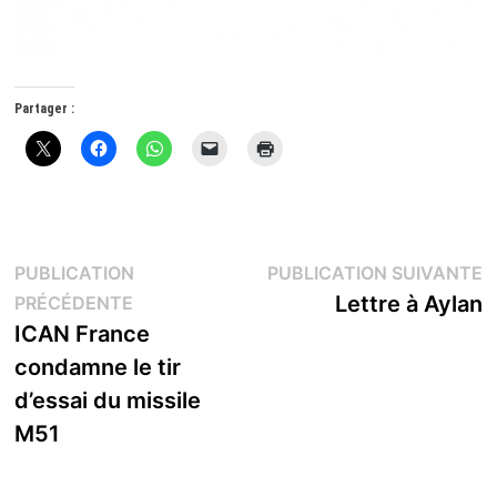
Partager :
Navigation
P
PUBLICATION
PUBLICATION SUIVANTE
Publication
s
Lettre à Aylan
PRÉCÉDENTE
de
précédente :
ICAN France
l’article
condamne le tir
d’essai du missile
M51