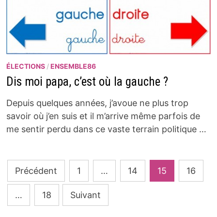
ÉLECTIONS
/
ENSEMBLE86
Dis moi papa, c’est où la gauche ?
Depuis quelques années, j’avoue ne plus trop
savoir où j’en suis et il m’arrive même parfois de
me sentir perdu dans ce vaste terrain politique …
Pagination
Précédent
1
…
14
15
16
des
…
18
Suivant
publications