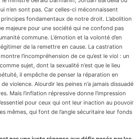
 le ministre Gérald Darmanin, Jordan Bardella ou
qui n’en sont pas. Car celles-ci méconnaissent
s principes fondamentaux de notre droit. L’abolition
ée majeure pour une société qui ne confond pas
humanité commune. L’émotion et la volonté d’en
gitimer de la remettre en cause. La castration
ontre l’incompréhension de ce qu’est le viol : un
comme sujet, dont la sexualité n’est que le lieu
étuité, il empêche de penser la réparation en
 de violence. Alourdir les peines n’a jamais dissuadé
ves. Mais l’inflation répressive donne l’impression
l’essentiel pour ceux qui ont leur inaction au pouvoir
es mêmes, qui font de l’angle sécuritaire leur fonds
est pas une juste réponse aux défis posés par les