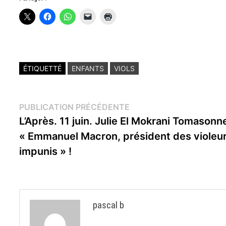
ÉTIQUETTÉ
ENFANTS
VIOLS
Navigation
Publication
PUBLICATION PRÉCÉDENTE
précédente :
L’Après. 11 juin. Julie El Mokrani Tomasonn
de
« Emmanuel Macron, président des violeu
l’article
impunis » !
pascal b