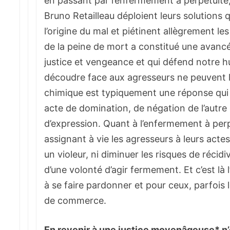
en passant par l’enfermement à perpétuité,
Bruno Retailleau déploient leurs solutions 
l’origine du mal et piétinent allègrement le
de la peine de mort a constitué une avanc
justice et vengeance et qui défend notre 
découdre face aux agresseurs ne peuvent lé
chimique est typiquement une réponse qui m
acte de domination, de négation de l’autre 
d’expression. Quant à l’enfermement à perp
assignant à vie les agresseurs à leurs actes
un violeur, ni diminuer les risques de récidi
d’une volonté d’agir fermement. Et c’est là 
à se faire pardonner et pour ceux, parfois l
de commerce.
En revenir à une justice moyenâgeuse* n’