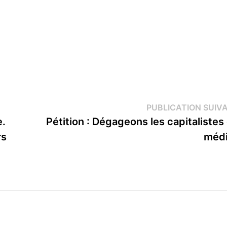
PUBLICATION SUIV
e.
Pétition : Dégageons les capitalistes
rs
médi