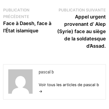
Navigation
P
PUBLICATION
PUBLICATION SUIVANTE
Publication
s
Appel urgent
PRÉCÉDENTE
de
précédente :
Face à Daesh, face à
provenant d’ Alep
l’article
l’État islamique
(Syrie) face au siège
de la soldatesque
d’Assad.
pascal b
Voir tous les articles de pascal b
→