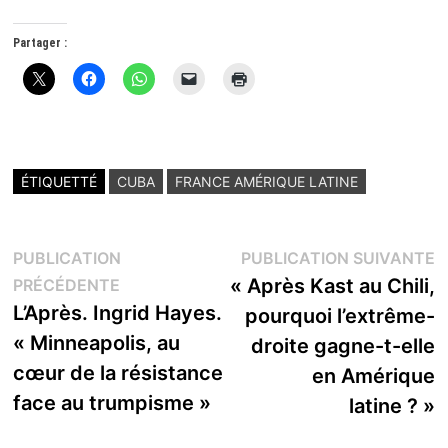
Partager :
ÉTIQUETTÉ
CUBA
FRANCE AMÉRIQUE LATINE
Navigation
P
PUBLICATION
PUBLICATION SUIVANTE
Publication
s
« Après Kast au Chili,
PRÉCÉDENTE
de
précédente :
L’Après. Ingrid Hayes.
pourquoi l’extrême-
l’article
« Minneapolis, au
droite gagne-t-elle
cœur de la résistance
en Amérique
face au trumpisme »
latine ? »