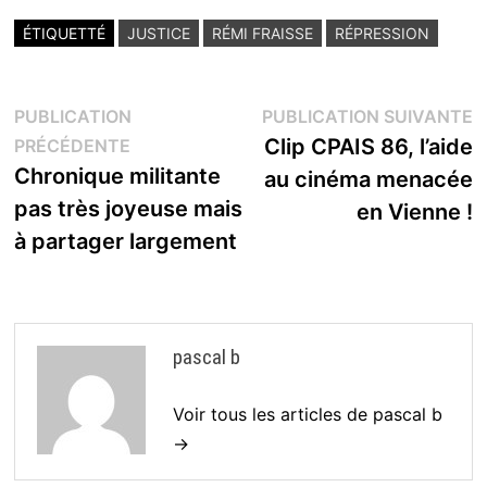
ÉTIQUETTÉ
JUSTICE
RÉMI FRAISSE
RÉPRESSION
Navigation
P
PUBLICATION
PUBLICATION SUIVANTE
Publication
s
Clip CPAIS 86, l’aide
PRÉCÉDENTE
de
précédente :
Chronique militante
au cinéma menacée
l’article
pas très joyeuse mais
en Vienne !
à partager largement
pascal b
Voir tous les articles de pascal b
→