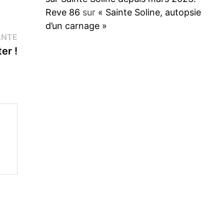
Reve 86
sur
« Sainte Soline, autopsie
d’un carnage »
Publication
ANTE
suivante :
er !