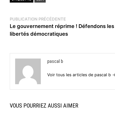
Navigation
Publication
PUBLICATION PRÉCÉDENTE
précédente :
Le gouvernement réprime ! Défendons les
de
libertés démocratiques
l’article
pascal b
Voir tous les articles de pascal b 
VOUS POURRIEZ AUSSI AIMER