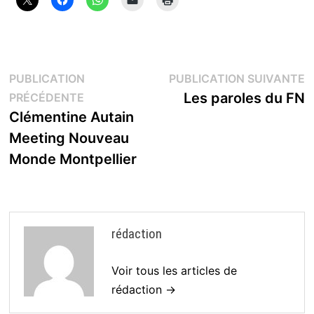
Navigation
P
PUBLICATION
PUBLICATION SUIVANTE
Publication
s
Les paroles du FN
PRÉCÉDENTE
de
précédente :
Clémentine Autain
l’article
Meeting Nouveau
Monde Montpellier
rédaction
Voir tous les articles de
rédaction →