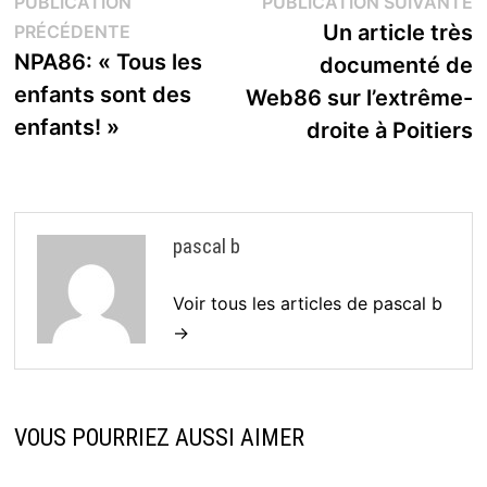
Navigation
P
PUBLICATION
PUBLICATION SUIVANTE
Publication
s
Un article très
PRÉCÉDENTE
de
précédente :
NPA86: « Tous les
documenté de
l’article
enfants sont des
Web86 sur l’extrême-
enfants! »
droite à Poitiers
pascal b
Voir tous les articles de pascal b
→
VOUS POURRIEZ AUSSI AIMER