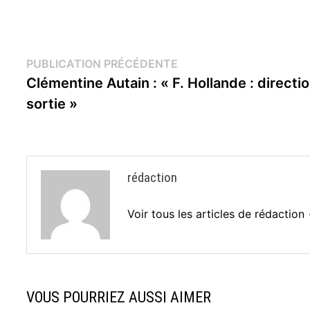
Navigation
Publication
PUBLICATION PRÉCÉDENTE
précédente :
Clémentine Autain : « F. Hollande : directio
de
sortie »
l’article
rédaction
Voir tous les articles de rédaction
VOUS POURRIEZ AUSSI AIMER