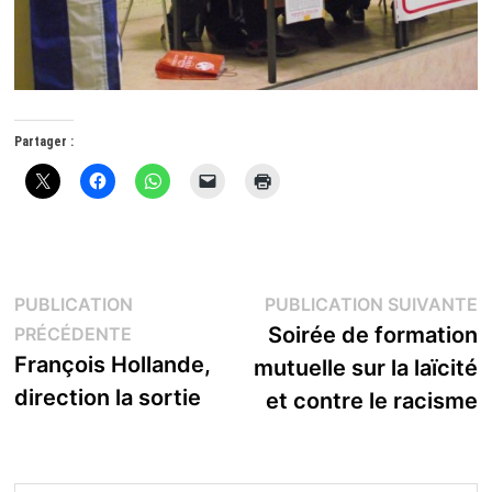
Partager :
Navigation
P
PUBLICATION
PUBLICATION SUIVANTE
Publication
s
Soirée de formation
PRÉCÉDENTE
de
précédente :
François Hollande,
mutuelle sur la laïcité
l’article
direction la sortie
et contre le racisme