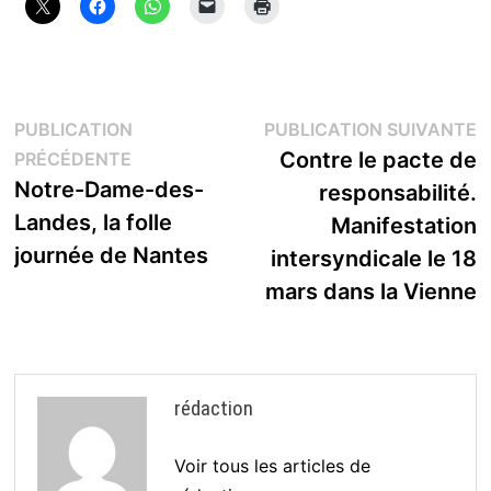
Navigation
P
PUBLICATION
PUBLICATION SUIVANTE
Publication
s
Contre le pacte de
PRÉCÉDENTE
de
précédente :
Notre-Dame-des-
responsabilité.
l’article
Landes, la folle
Manifestation
journée de Nantes
intersyndicale le 18
mars dans la Vienne
rédaction
Voir tous les articles de