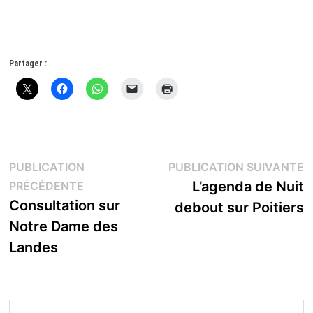
Partager :
Navigation
P
PUBLICATION
PUBLICATION SUIVANTE
Publication
s
L’agenda de Nuit
PRÉCÉDENTE
de
précédente :
Consultation sur
debout sur Poitiers
l’article
Notre Dame des
Landes