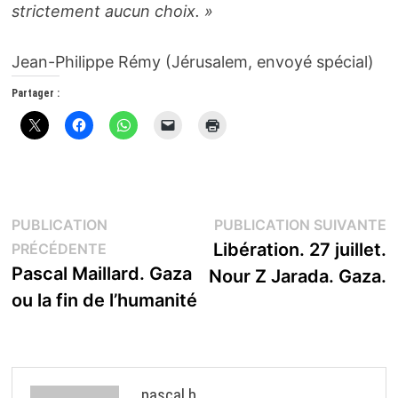
strictement aucun choix. »
Jean-Philippe Rémy (Jérusalem, envoyé spécial)
Partager :
Navigation
P
PUBLICATION
PUBLICATION SUIVANTE
Publication
s
Libération. 27 juillet.
PRÉCÉDENTE
de
précédente :
Pascal Maillard. Gaza
Nour Z Jarada. Gaza.
l’article
ou la fin de l’humanité
pascal b