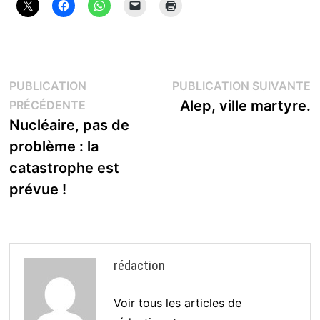
Navigation
P
PUBLICATION
PUBLICATION SUIVANTE
Publication
s
Alep, ville martyre.
PRÉCÉDENTE
de
précédente :
Nucléaire, pas de
l’article
problème : la
catastrophe est
prévue !
rédaction
Voir tous les articles de