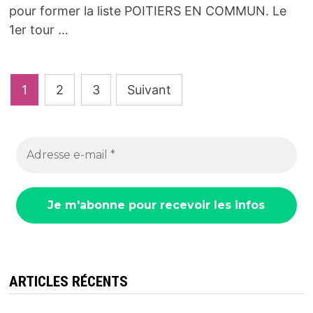
pour former la liste POITIERS EN COMMUN. Le
1er tour …
Pagination
1
2
3
Suivant
des
publications
ARTICLES RÉCENTS