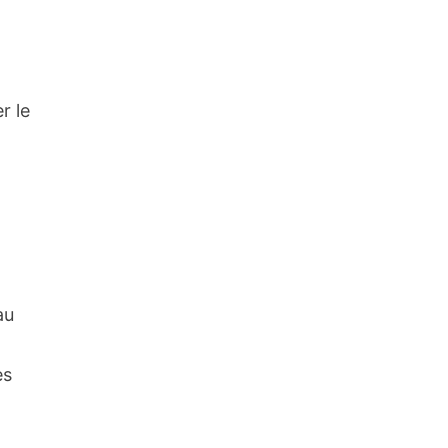
r le
au
es