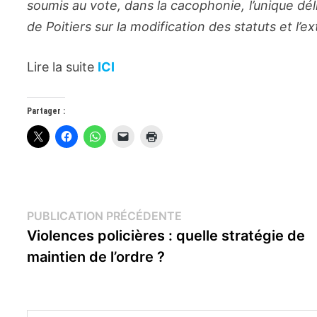
soumis au vote, dans la cacophonie, l’unique délib
de Poitiers sur la modification des statuts et l
Lire la suite
ICI
Partager :
Navigation
Publication
PUBLICATION PRÉCÉDENTE
précédente :
Violences policières : quelle stratégie de
de
maintien de l’ordre ?
l’article