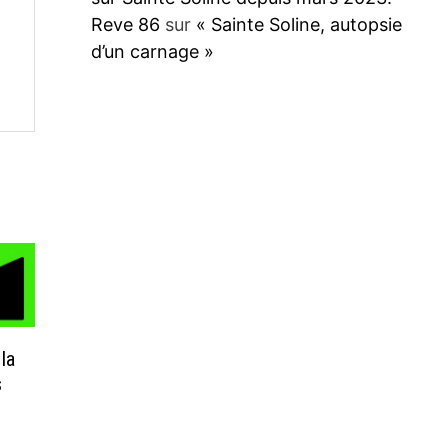
Reve 86
sur
« Sainte Soline, autopsie
d’un carnage »
 la
s