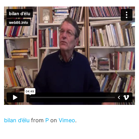
bilan d’élu
from
P
on
Vimeo
.
.