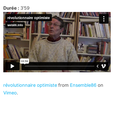
Durée :
3’59
révolutionnaire optimiste
from
Ensemble86
on
Vimeo
.