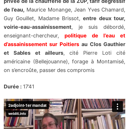
privée de la chaufferie de la ZUP, tarif dégressif
de l’eau,
Maurice Monange, Jean Yves Chamard,
Guy Gouillet, Madame Brissot,
entre deux tour,
voirie-eau-assainissement
, je suis débordé,
enseignant-chercheur,
politique de l’eau et
d’assainissement sur Poitiers
au Clos Gauthier
et Sables et ailleurs
, cité Pierre Loti cité
américaine (Bellejouanne), forage à Montamisé,
on s’encroûte, passer des compromis
Durée :
17’41