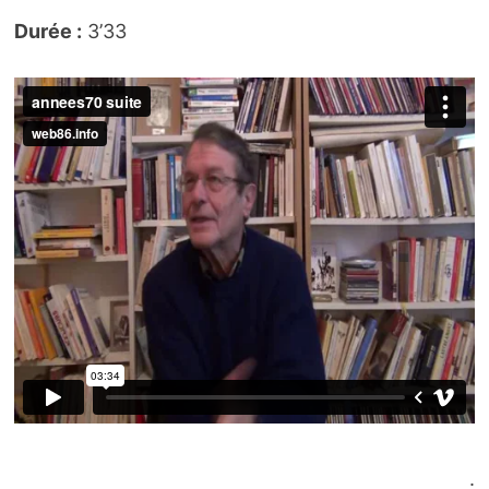
Durée :
3’33
.