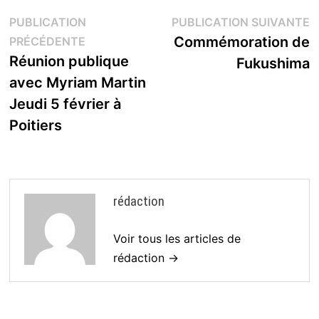
Navigation
P
PUBLICATION
PUBLICATION SUIVANTE
Publication
s
Commémoration de
PRÉCÉDENTE
de
précédente :
Réunion publique
Fukushima
l’article
avec Myriam Martin
Jeudi 5 février à
Poitiers
rédaction
Voir tous les articles de
rédaction →