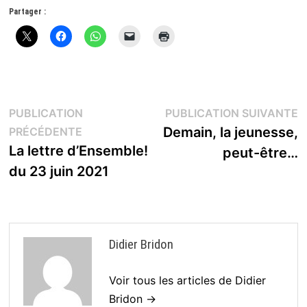
Partager :
Navigation
P
PUBLICATION
PUBLICATION SUIVANTE
Publication
s
Demain, la jeunesse,
PRÉCÉDENTE
de
précédente :
La lettre d’Ensemble!
peut-être…
l’article
du 23 juin 2021
Didier Bridon
Voir tous les articles de Didier
Bridon →