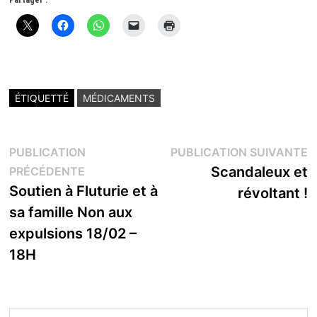
ÉTIQUETTÉ
MÉDICAMENTS
Navigation
P
PUBLICATION
PUBLICATION SUIVANTE
Publication
s
Scandaleux et
PRÉCÉDENTE
de
précédente :
Soutien à Fluturie et à
révoltant !
l’article
sa famille Non aux
expulsions 18/02 –
18H