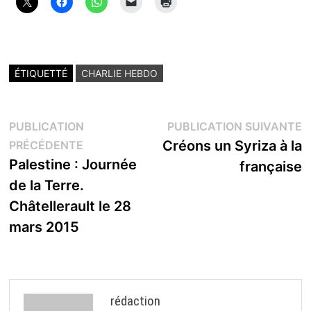
ÉTIQUETTÉ
CHARLIE HEBDO
Navigation
P
PUBLICATION
PUBLICATION SUIVANTE
Publication
s
Créons un Syriza à la
PRÉCÉDENTE
de
précédente :
Palestine : Journée
française
l’article
de la Terre.
Châtellerault le 28
mars 2015
rédaction