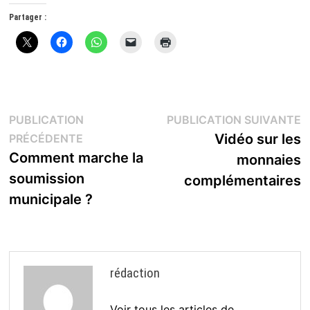
Partager :
Navigation
P
PUBLICATION
PUBLICATION SUIVANTE
Publication
s
Vidéo sur les
PRÉCÉDENTE
de
précédente :
Comment marche la
monnaies
l’article
soumission
complémentaires
municipale ?
rédaction
Voir tous les articles de