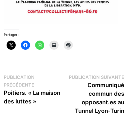
Partager :
Navigation
P
PUBLICATION
PUBLICATION SUIVANTE
Publication
s
Communiqué
PRÉCÉDENTE
de
précédente :
Poitiers. « La maison
commun des
l’article
des luttes »
opposant.es au
Tunnel Lyon-Turin