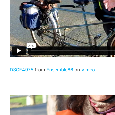
DSCF4975
from
Ensemble86
on
Vimeo
.