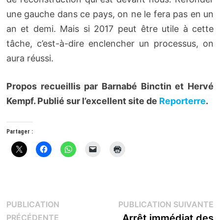
une gauche dans ce pays, on ne le fera pas en un
an et demi. Mais si 2017 peut être utile à cette
tâche, c’est-à-dire enclencher un processus, on
aura réussi.
Propos recueillis par Barnabé Binctin et Hervé
Kempf. Publié sur l’excellent site de
Reporterre
.
Partager :
Navigation
P
PUBLICATION
PUBLICATION SUIVANTE
Publication
s
Arrêt immédiat des
PRÉCÉDENTE