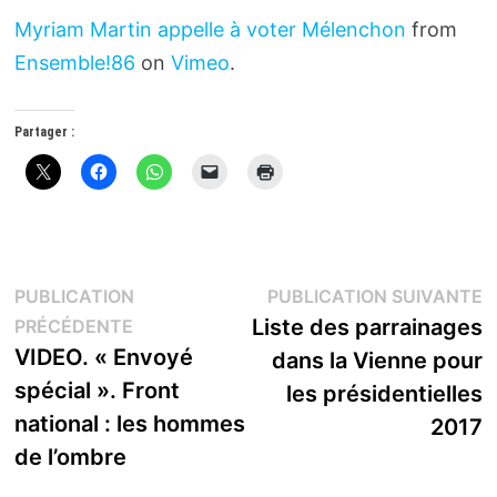
Myriam Martin appelle à voter Mélenchon
from
Ensemble!86
on
Vimeo
.
Partager :
Navigation
P
PUBLICATION
PUBLICATION SUIVANTE
Publication
s
Liste des parrainages
PRÉCÉDENTE
de
précédente :
VIDEO. « Envoyé
dans la Vienne pour
l’article
spécial ». Front
les présidentielles
national : les hommes
2017
de l’ombre