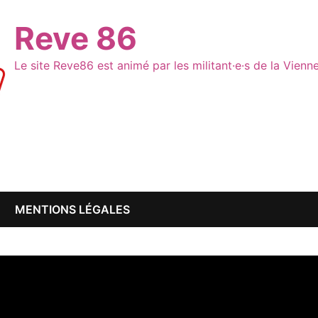
Reve 86
Le site Reve86 est animé par les militant·e·s de la Vien
MENTIONS LÉGALES