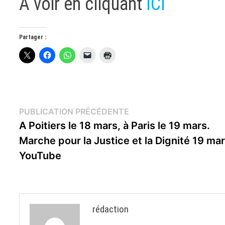
À voir en cliquant
ICI
Partager :
Navigation
Publication
PUBLICATION PRÉCÉDENTE
précédente :
A Poitiers le 18 mars, à Paris le 19 mars.
de
Marche pour la Justice et la Dignité 19 mar
l’article
YouTube
rédaction