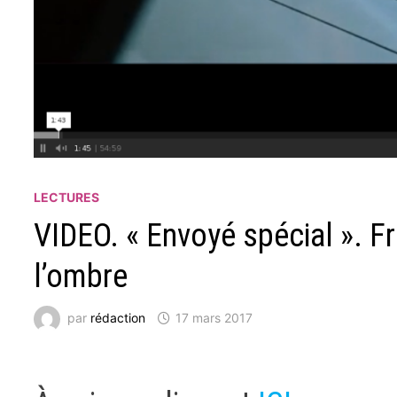
LECTURES
VIDEO. « Envoyé spécial ». F
l’ombre
par
rédaction
17 mars 2017