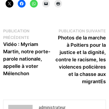
Navigation
P
PUBLICATION
PUBLICATION SUIVANTE
Publication
s
Photos de la marche
PRÉCÉDENTE
de
précédente :
Vidéo : Myriam
à Poitiers pour la
l’article
Martin, notre porte-
justice et la dignité,
parole nationale,
contre le racisme, les
appelle à voter
violences poli­cières
Mélenchon
et la chasse aux
migrantEs
administrateur