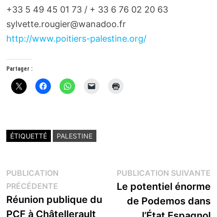
+33 5 49 45 01 73 / + 33 6 76 02 20 63
sylvette.rougier@wanadoo.fr
http://www.poitiers-palestine.org/
Partager :
ÉTIQUETTÉ
PALESTINE
Navigation
P
PUBLICATION
PUBLICATION SUIVANTE
Publication
s
Le potentiel énorme
PRÉCÉDENTE
de
précédente :
Réunion publique du
de Podemos dans
l’article
PCF à Châtellerault
l’État Espagnol