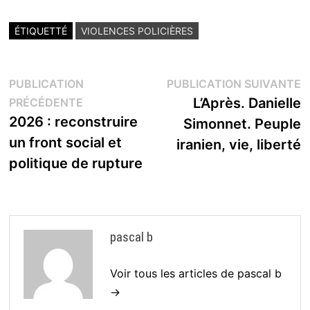
ÉTIQUETTÉ
VIOLENCES POLICIÈRES
Navigation
P
PUBLICATION
PUBLICATION SUIVANTE
Publication
s
L’Après. Danielle
PRÉCÉDENTE
de
précédente :
2026 : reconstruire
Simonnet. Peuple
l’article
un front social et
iranien, vie, liberté
politique de rupture
pascal b
Voir tous les articles de pascal b
→