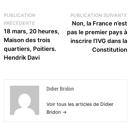
Navigation
P
PUBLICATION
PUBLICATION SUIVANTE
Publication
s
Non, la France n’est
PRÉCÉDENTE
de
précédente :
18 mars, 20 heures,
pas le premier pays à
l’article
Maison des trois
inscrire l’IVG dans la
quartiers, Poitiers.
Constitution
Hendrik Davi
Didier Bridon
Voir tous les articles de Didier
Bridon →