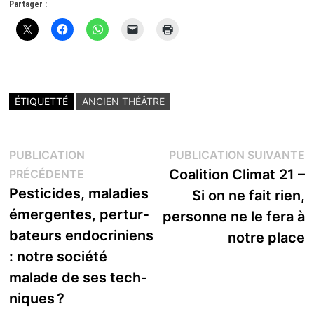
Partager :
ÉTIQUETTÉ
ANCIEN THÉÂTRE
Navigation
P
PUBLICATION
PUBLICATION SUIVANTE
Publication
s
Coalition Climat 21 –
PRÉCÉDENTE
de
précédente :
Pesti­­cides, mala­­dies
Si on ne fait rien,
l’article
émer­­gentes, pertur­­
personne ne le fera à
ba­­teurs endo­­cri­­niens
notre place
: notre société
malade de ses tech­­
niques ?