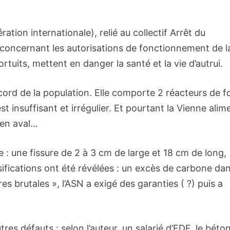
ation internationale), relié au collectif Arrêt du
 concernant les autorisations de fonctionnement de l
ortuits, mettent en danger la santé et la vie d’autrui.
ccord de la population. Elle comporte 2 réacteurs de f
st insuffisant et irrégulier. Et pourtant la Vienne alim
e en aval…
e : une fissure de 2 à 3 cm de large et 18 cm de long,
sifications ont été révélées : un excès de carbone da
res brutales », l’ASN a exigé des garanties ( ?) puis a
utres défauts : selon l’auteur, un salarié d’EDF, le béto