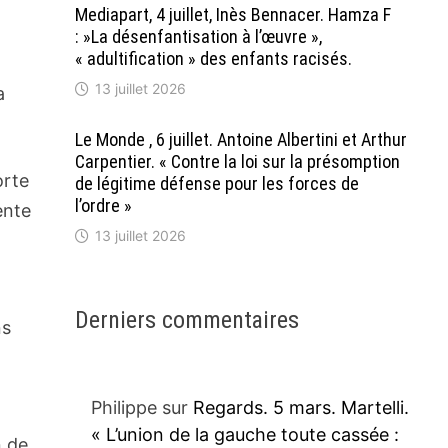
Mediapart, 4 juillet, Inès Bennacer. Hamza F
: »La désenfantisation à l’œuvre »,
« adultification » des enfants racisés.
13 juillet 2026
a
Le Monde , 6 juillet. Antoine Albertini et Arthur
Carpentier. « Contre la loi sur la présomption
orte
de légitime défense pour les forces de
l’ordre »
ente
13 juillet 2026
Derniers commentaires
ns
Philippe
sur
Regards. 5 mars. Martelli.
« L’union de la gauche toute cassée :
n de