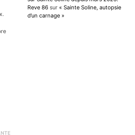
Reve 86
sur
« Sainte Soline, autopsie
x.
d’un carnage »
bre
Publication
ANTE