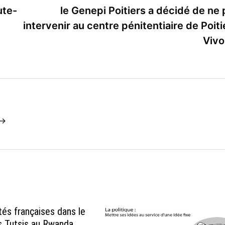
ute-
le Genepi Poitiers a décidé de ne 
intervenir au centre pénitentiaire de Poiti
Viv
 →
tés françaises dans le
s Tutsis au Rwanda